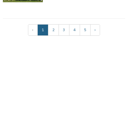
‹
1
2
3
4
5
›