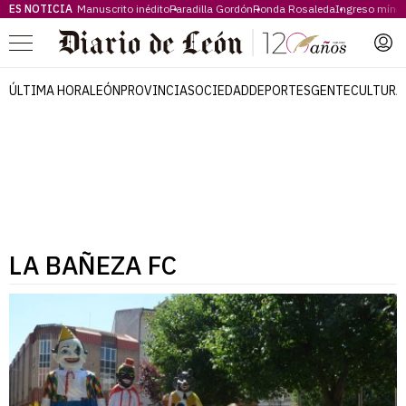
ES NOTICIA
Manuscrito inédito
Paradilla Gordón
Ronda Rosaleda
Ingreso míni
Menú
ÚLTIMA HORA
LEÓN
PROVINCIA
SOCIEDAD
DEPORTES
GENTE
CULTURA
LA BAÑEZA FC