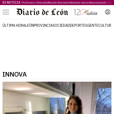
ES NOTICIA
Pirómano Oteruelo
Ronda Noroeste
Oleada robos
Voluntariado Cári
Menú
ÚLTIMA HORA
LEÓN
PROVINCIA
SOCIEDAD
DEPORTES
GENTE
CULTURA
INNOVA