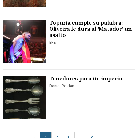
Topuria cumple su palabra:
Oliveira le dura al 'Matador' un
asalto
EFE
Tenedores para un imperio
Daniel Roldán
‹
1
2
3
…
9
›