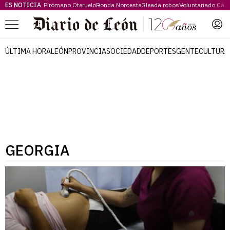
ES NOTICIA
Pirómano Oteruelo
Ronda Noroeste
Oleada robos
Voluntariado Cári
Menú
ÚLTIMA HORA
LEÓN
PROVINCIA
SOCIEDAD
DEPORTES
GENTE
CULTURA
GEORGIA