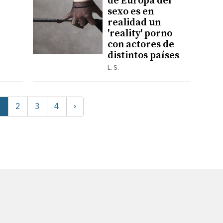
de Europa del
sexo es en
realidad un
'reality' porno
con actores de
distintos países
L. S.
2
3
4
›
1