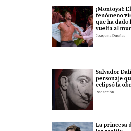
¡Montoya!: El
fenómeno vir
que ha dado 
vuelta al mu
Joaquina Dueñas
Salvador Dalí
personaje q
eclipsó la ob
Redacción
La princesa 