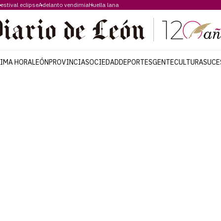
estival eclipse
Adelanto vendimia
Huella lana
TIMA HORA
LEÓN
PROVINCIA
SOCIEDAD
DEPORTES
GENTE
CULTURA
SUCE