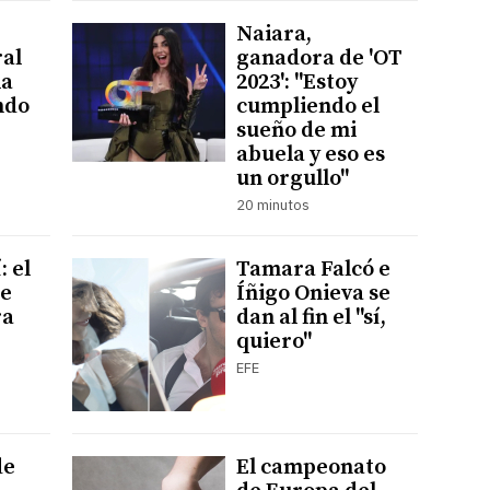
Naiara,
al
ganadora de 'OT
la
2023': "Estoy
ndo
cumpliendo el
sueño de mi
abuela y eso es
un orgullo"
20 minutos
: el
Tamara Falcó e
ue
Íñigo Onieva se
ra
dan al fin el "sí,
quiero"
EFE
de
El campeonato