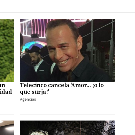
un
Telecinco cancela 'Amor... ¡o lo
idad
que surja!'
Agencias