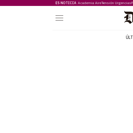
ES NOTICIA
Academia Aire
Tensión Urgencias
F
Menú
ÚL