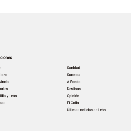
ciones
n
Sanidad
ierzo
Sucesos
vincia
A Fondo
ortes
Destinos
tilla y León
Opinión
tura
El Gallo
Últimas noticias de León