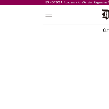
ES NOTICIA
Academia Aire
Tensión Urgencias
F
Menú
ÚL