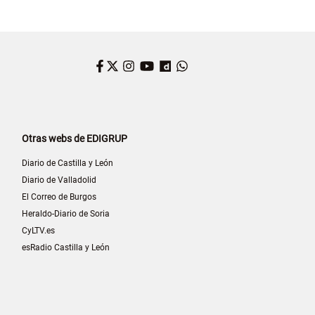
Facebook
Twitter
Instagram
YouTube
Dailymotion
WhatsApp
Otras webs de EDIGRUP
Diario de Castilla y León
Diario de Valladolid
El Correo de Burgos
Heraldo-Diario de Soria
CyLTV.es
esRadio Castilla y León