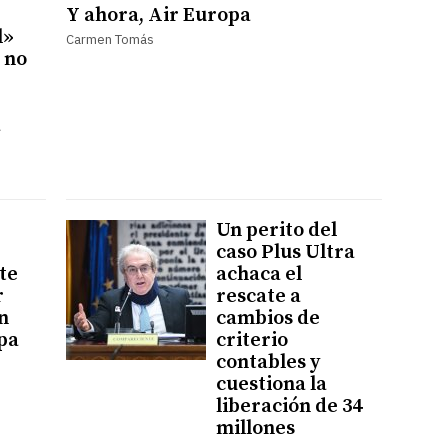
Y ahora, Air Europa
l»
Carmen Tomás
 no
a
Un perito del
caso Plus Ultra
te
achaca el
r
rescate a
n
cambios de
pa
criterio
contables y
cuestiona la
liberación de 34
millones