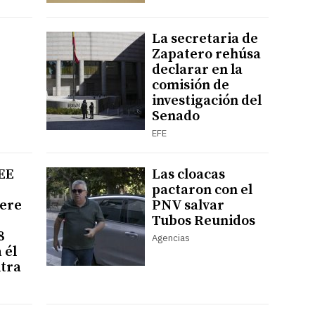
La secretaria de
Zapatero rehúsa
declarar en la
comisión de
investigación del
Senado
EFE
 EE
Las cloacas
pactaron con el
iere
PNV salvar
Tubos Reunidos
8
Agencias
 él
ltra