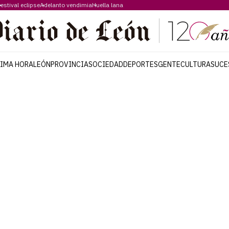
estival eclipse
Adelanto vendimia
Huella lana
TIMA HORA
LEÓN
PROVINCIA
SOCIEDAD
DEPORTES
GENTE
CULTURA
SUCE