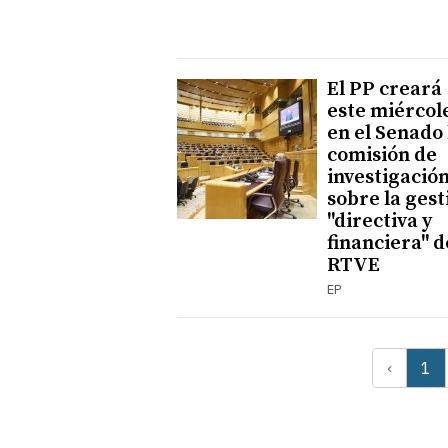
El PP creará
este miércol
en el Senado 
comisión de
investigació
sobre la gest
"directiva y
financiera" d
RTVE
EP
‹
1