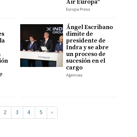
Air Europa"
Europa Press
Ángel Escribano
es
dimite de
la
presidente de
Indra y se abre
n
un proceso de
ión
sucesión en el
cargo
e
Agencias
2
3
4
5
›