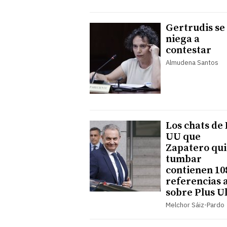
Gertrudis se
niega a
contestar
Almudena Santos
Los chats de
UU que
Zapatero qu
tumbar
contienen 10
referencias a
sobre Plus U
Melchor Sáiz-Pardo