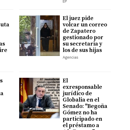
EP
El juez pide
puta
volcar un correo
de Zapatero
gestionado por
as
su secretaria y
ire
los de sus hijas
Agencias
s
El
exresponsable
ña
jurídico de
Globalia en el
Senado: "Begoña
Gómez no ha
participado en
el préstamo a