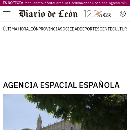
ES NOTICIA
Manuscrito inédito
Paradilla Gordón
Ronda Rosaleda
Ingreso míni
Menú
ÚLTIMA HORA
LEÓN
PROVINCIA
SOCIEDAD
DEPORTES
GENTE
CULTURA
AGENCIA ESPACIAL ESPAÑOLA