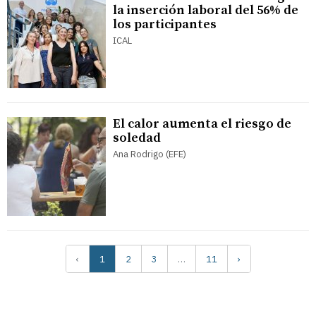
la inserción laboral del 56% de
los participantes
ICAL
El calor aumenta el riesgo de
soledad
Ana Rodrigo (EFE)
‹
1
2
3
…
11
›