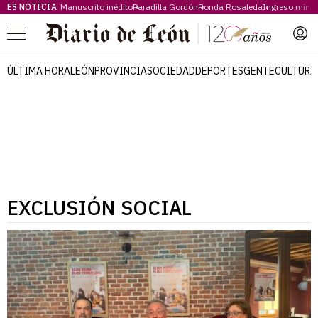
ES NOTICIA
Manuscrito inédito
Paradilla Gordón
Ronda Rosaleda
Ingreso míni
Menú
ÚLTIMA HORA
LEÓN
PROVINCIA
SOCIEDAD
DEPORTES
GENTE
CULTURA
EXCLUSIÓN SOCIAL