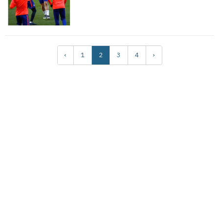
‹
1
2
3
4
›