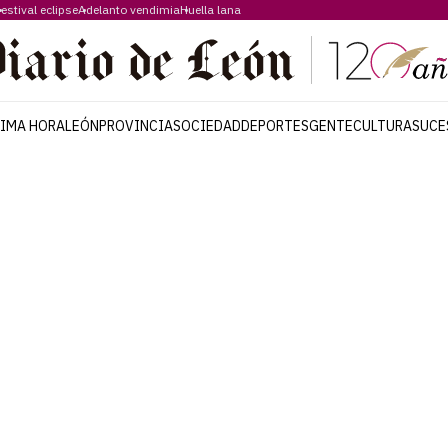
estival eclipse
Adelanto vendimia
Huella lana
TIMA HORA
LEÓN
PROVINCIA
SOCIEDAD
DEPORTES
GENTE
CULTURA
SUCE