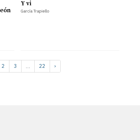
Y vi
León
García Trapiello
2
3
22
›
…