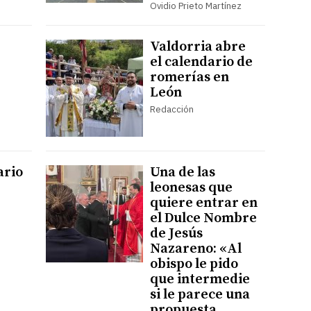
Ovidio Prieto Martínez
Valdorria abre
el calendario de
romerías en
León
Redacción
ario
Una de las
leonesas que
quiere entrar en
el Dulce Nombre
e
de Jesús
Nazareno: «Al
obispo le pido
que intermedie
si le parece una
propuesta