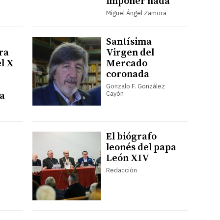
imponer nada"
Miguel Ángel Zamora
Santísima
ra
Virgen del
el X
Mercado
coronada
Gonzalo F. González
Cayón
a
El biógrafo
leonés del papa
León XIV
Redacción