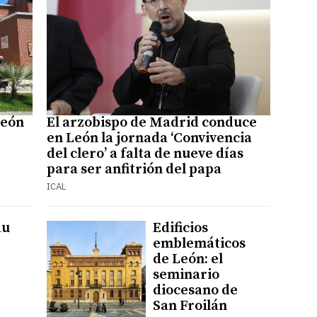
León
El arzobispo de Madrid conduce
en León la jornada ‘Convivencia
del clero’ a falta de nueve días
para ser anfitrión del papa
ICAL
au
Edificios
emblemáticos
de León: el
seminario
diocesano de
San Froilán