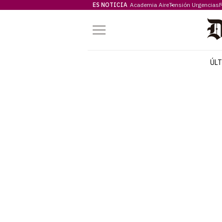
ES NOTICIA
Academia Aire
Tensión Urgencias
F
Menú
ÚL