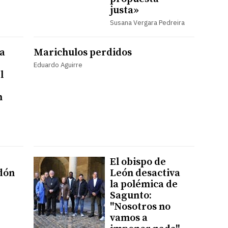
justa»
Susana Vergara Pedreira
a
Marichulos perdidos
Eduardo Aguirre
l
n
El obispo de
dón
León desactiva
la polémica de
Sagunto:
"Nosotros no
vamos a